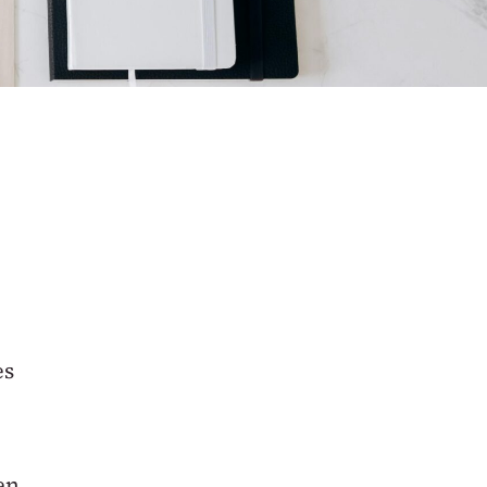
es
en