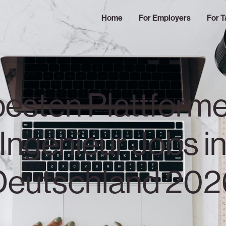
Home
For Employers
For T
besten Plattforme
Ingenieur Jobs i
Deutschland 202