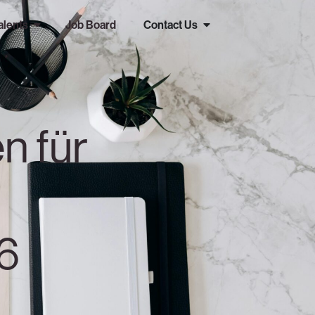
alents
Job Board
Contact Us
n für
n
6