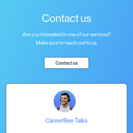
Contact us
Are you interested in one of our services?
Make sure to reach out to us.
Contact us
CareerBee Talks