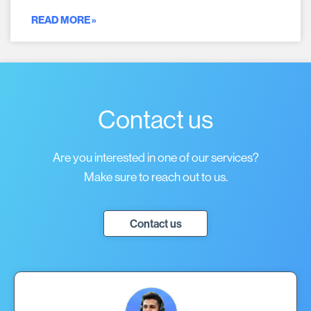
READ MORE »
Contact us
Are you interested in one of our services?
Make sure to reach out to us.
Contact us