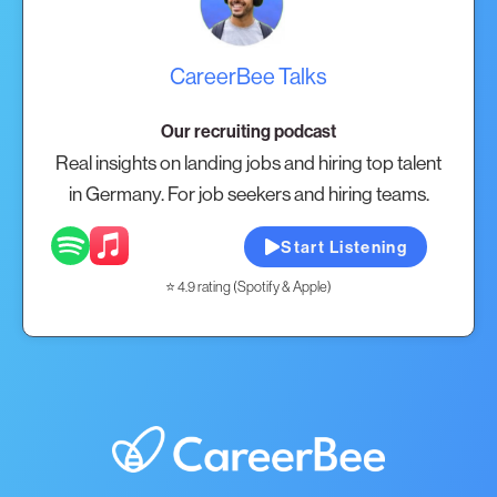
CareerBee Talks
Our recruiting podcast
Real insights on landing jobs and hiring top talent
in Germany. For job seekers and hiring teams.
Start Listening
⭐ 4.9 rating (Spotify & Apple)